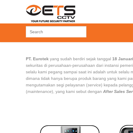
ACCESS CONTROL
ACCESSORIES
FINGERPRINT
PT. Eurotek
yang sudah berdiri sejak tanggal
18 Januar
3 Access Control
Hard Disk Drive
Time Attendant
sekuritas di perusahaan-perusahaan dari instansi peme
uard Patrol
Others
Time Attendant +
selalu kami pegang sampai saat ini adalah untuk selalu
Access Door
dimana tidak hanya berupa produk barang yang kami pas
otel Lock
mengutamakan segi pelayanan (
service
) kepada pelang
FID Tag
(
maintenance
), yang kami sebut dengan
After Sales Se