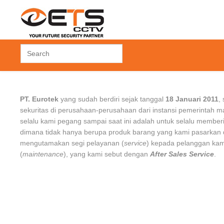
 CONTROL
ACCESSORIES
FINGERPRINT
PT. Eurotek
yang sudah berdiri sejak tanggal
18 Januari 2011
,
 Control
Hard Disk Drive
Time Attendant
sekuritas di perusahaan-perusahaan dari instansi pemerintah 
rol
Others
Time Attendant +
selalu kami pegang sampai saat ini adalah untuk selalu member
Access Door
dimana tidak hanya berupa produk barang yang kami pasarkan d
k
mengutamakan segi pelayanan (
service
) kepada pelanggan ka
(
maintenance
), yang kami sebut dengan
After Sales Service
.