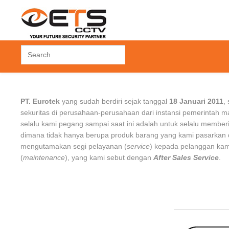
 CONTROL
ACCESSORIES
FINGERPRINT
PT. Eurotek
yang sudah berdiri sejak tanggal
18 Januari 2011
,
 Control
Hard Disk Drive
Time Attendant
sekuritas di perusahaan-perusahaan dari instansi pemerintah 
rol
Others
Time Attendant +
selalu kami pegang sampai saat ini adalah untuk selalu member
Access Door
dimana tidak hanya berupa produk barang yang kami pasarkan d
k
mengutamakan segi pelayanan (
service
) kepada pelanggan ka
(
maintenance
), yang kami sebut dengan
After Sales Service
.